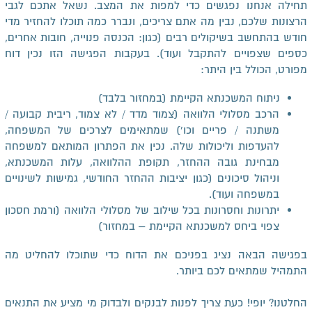
תחילה אנחנו נפגשים כדי למפות את המצב. נשאל אתכם לגבי
הרצונות שלכם, נבין מה אתם צריכים, ונברר כמה תוכלו להחזיר מדי
חודש בהתחשב בשיקולים רבים (כגון: הכנסה פנוייה, חובות אחרים,
כספים שצפויים להתקבל ועוד). בעקבות הפגישה הזו נכין דוח
מפורט, הכולל בין היתר:
ניתוח המשכנתא הקיימת (במחזור בלבד)
הרכב מסלולי הלוואה (צמוד מדד / לא צמוד, ריבית קבועה /
משתנה / פריים וכו') שמתאימים לצרכים של המשפחה,
להעדפות וליכולות שלה. נכין את הפתרון המותאם למשפחה
מבחינת גובה ההחזר, תקופת ההלוואה, עלות המשכנתא,
וניהול סיכונים (כגון יציבות ההחזר החודשי, גמישות לשינויים
במשפחה ועוד).
יתרונות וחסרונות בכל שילוב של מסלולי הלוואה (ורמת חסכון
צפוי ביחס למשכנתא הקיימת – במחזור)
בפגישה הבאה נציג בפניכם את הדוח כדי שתוכלו להחליט מה
התמהיל שמתאים לכם ביותר.
החלטנו? יופי! כעת צריך לפנות לבנקים ולבדוק מי מציע את התנאים