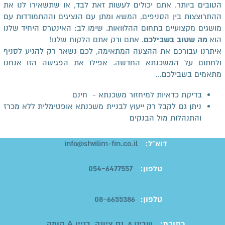
הטובים ביותר. אתם יכולים לעשות זאת לבד, או שתשאירו לנו את
ההתרוצצות בין הסניפים, המשא ומתן עם הנציגים וההתמודדות עם
מושגים מקצועיים בתחום ההלוואות. שימו לב: האינטרס היחיד שלנו
הוא
מה שטוב בשבילכם
. אתם ורק אתם הלקוח שלנו!
איתרנו עבורכם את ההצעה המתאימה, לכם נשאר רק להגיע לסניף
ולחתום על המשכנתא החדשה. אפילו את הפגישה הזו אנחנו
מתאמים בשבילכם...
בדיקת כדאיות למיחזור משכנתא - חינם
ניתן גם לקבל רק ייעוץ לבניית משכנתא אופטימלית ללא מכרז
והתנהלות מול הבנקים
דוא"ל:
info@shvilim-fin.co.il
054-6477557
טלפון:
08-6655386
טלפון:
כתובת:
שביט 8, נס ציונה, בניין A קומה