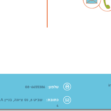
08-6655386
טלפון:
כתובת:
שב
4