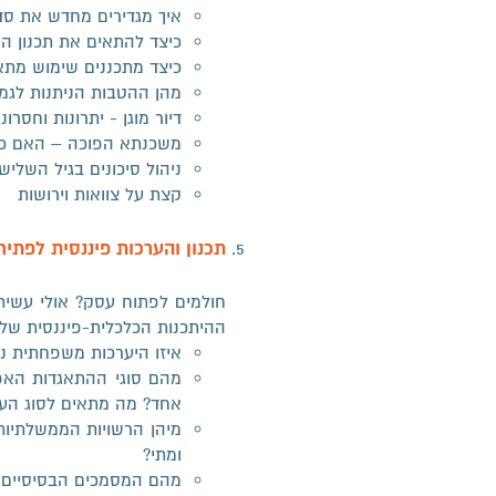
איך מגדירים מחדש את סד
כיצד להתאים את תכנון המ
כיצד מתכננים שימוש מתאי
מהן ההטבות הניתנות לגמ
דיור מוגן - יתרונות וחסרונו
משכנתא הפוכה – האם כד
ניהול סיכונים בגיל השלישי
קצת על צוואות וירושות
תכנון והערכות פיננסית לפתי
​חולמים לפתוח עסק? אולי עשי
ההיתכנות הכלכלית-פיננסית של
איזו היערכות משפחתית 
מהם סוגי ההתאגדות האפש
אחד? מה מתאים לסוג הע
מיהן הרשויות הממשלתיות 
ומתי?
מהם המסמכים הבסיסיים ש