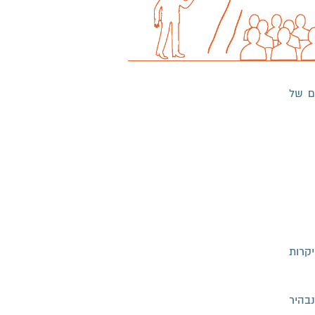
נסים של
קרות
נבהיר