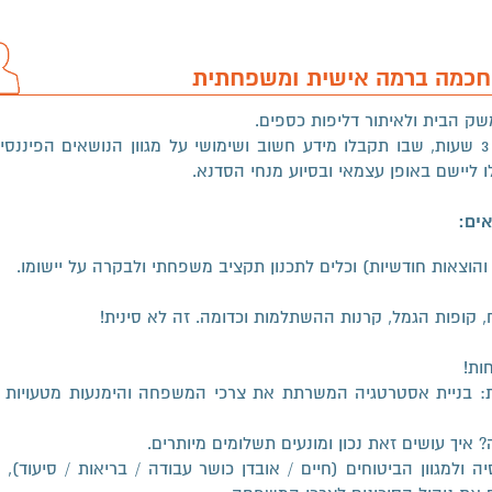
 חכמה ברמה אישית ומשפחתית
ק הבית ולאיתור דליפות כספים.
הסדנא היא תהליך בן 5 מפגשים של 3 שעות, שבו תקבלו מידע חשוב ושימושי על מגוון הנושאים הפינ
 ליישם באופן עצמאי ובסיוע מנחי הסדנא.
ים:
הוצאות חודשיות) וכלים לתכנון תקציב משפחתי ולבקרה על יישומו.
 קופות הגמל, קרנות ההשתלמות וכדומה. זה לא סינית!
חות!
ות: בניית אסטרטגיה המשרתת את צרכי המשפחה והימנעות מטעויות י
 איך עושים זאת נכון ומונעים תשלומים מיותרים.
 ולמגוון הביטוחים (חיים / אובדן כושר עבודה / בריאות / סיעוד), 