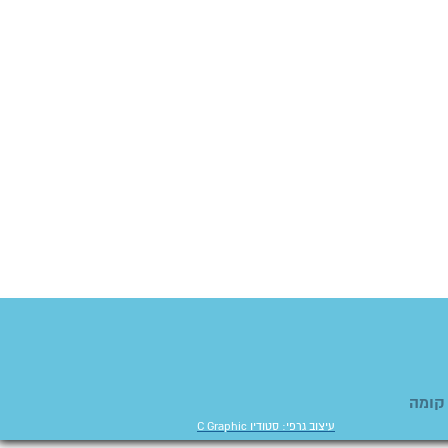
יט 8, נס ציונה, בניין A קומה
עיצוב גרפי: סטודיו C Graphic