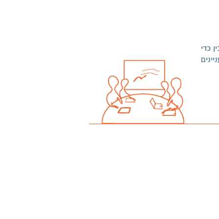
 כדי
ינים