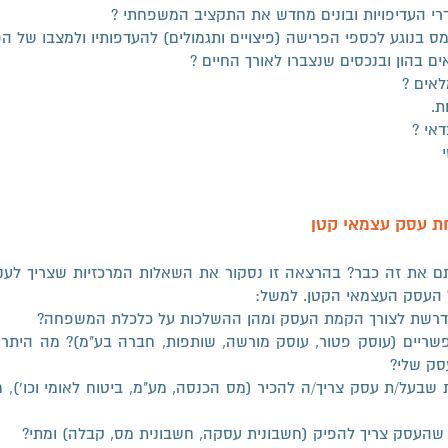
רי העדיפויות ובונים מחדש את התקציב המשפחתי ?
ס בנוגע לכספי הפרישה (פיצויים ותגמולים) להעדפותיו ולמצבו של ה
ם בהון ובנכסים שנצברו לאורך החיים ?
לאים ?
ת.
אי ?
חת עסק עצמאי קטן
תם את זה כבר? בהרצאה זו נסקור את השאלות המרכזיות שצריך לענות
 העסק העצמאי הקטן. למשל:
נדרשת לצורך הקמת העסק ומהן ההשלכות על כלכלת המשפחה?
ריים (עוסק פטור, עוסק מורשה, שותפות, חברה בע"מ)? מה היתרו
סק שלי?
שבעל/ת עסק צריך/ה להכיר (מס הכנסה, מע"מ, ביטוח לאומי וכו'), 
העסק צריך להפיק (חשבונית עסקה, חשבונית מס, קבלה) ומתי?